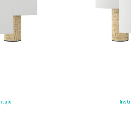
ntaje
Inst