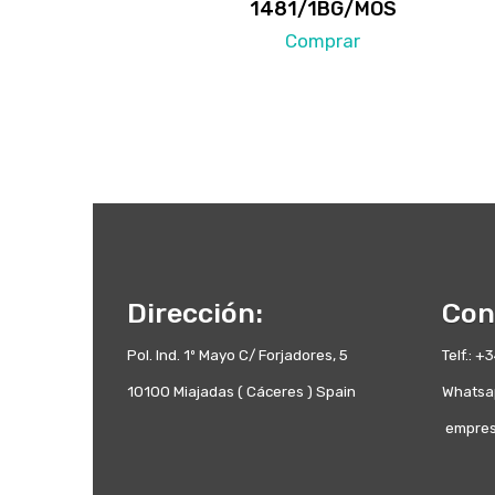
1481/1BG/MOS
Comprar
Dirección:
Con
Pol. Ind. 1º Mayo C/ Forjadores, 5
Telf.: 
10100 Miajadas ( Cáceres ) Spain
Whatsa
empres