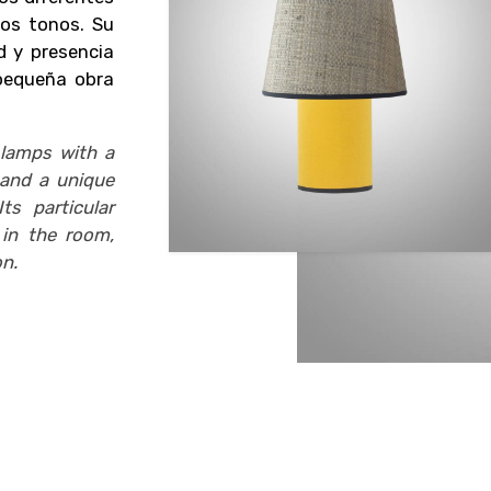
tos tonos. Su
ad y presencia
pequeña obra
 lamps with a
s and a unique
ts particular
 in the room,
on.