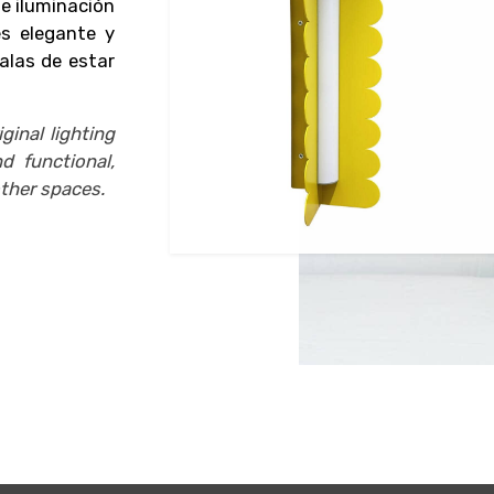
e iluminación
es elegante y
alas de estar
inal lighting
d functional,
other spaces.